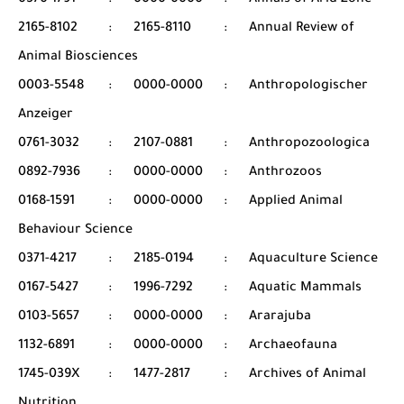
0570-1791
:
0000-0000
:
Annals of Arid Zone
2165-8102
:
2165-8110
:
Annual Review of
Animal Biosciences
0003-5548
:
0000-0000
:
Anthropologischer
Anzeiger
0761-3032
:
2107-0881
:
Anthropozoologica
0892-7936
:
0000-0000
:
Anthrozoos
0168-1591
:
0000-0000
:
Applied Animal
Behaviour Science
0371-4217
:
2185-0194
:
Aquaculture Science
0167-5427
:
1996-7292
:
Aquatic Mammals
0103-5657
:
0000-0000
:
Ararajuba
1132-6891
:
0000-0000
:
Archaeofauna
1745-039X
:
1477-2817
:
Archives of Animal