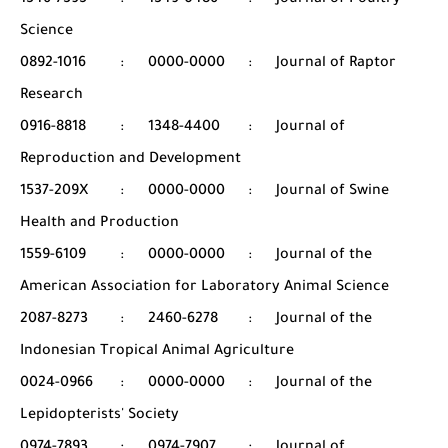
1346-7395
:
1349-0486
:
Journal of Poultry
Science
0892-1016
:
0000-0000
:
Journal of Raptor
Research
0916-8818
:
1348-4400
:
Journal of
Reproduction and Development
1537-209X
:
0000-0000
:
Journal of Swine
Health and Production
1559-6109
:
0000-0000
:
Journal of the
American Association for Laboratory Animal Science
2087-8273
:
2460-6278
:
Journal of the
Indonesian Tropical Animal Agriculture
0024-0966
:
0000-0000
:
Journal of the
Lepidopterists' Society