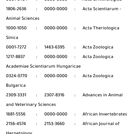
0001-6454
:
0000-0000
:
Acta Ornithologica
1806-2636
:
0000-0000
:
Acta Scientiarum -
Animal Sciences
1000-1050
:
0000-0000
:
Acta Theriologica
Sinica
0001-7272
:
1463-6395
:
Acta Zoologica
1217-8837
:
0000-0000
:
Acta Zoologica
Academiae Scientiarum Hungaricae
0324-0770
:
0000-0000
:
Acta Zoologica
Bulgarica
2309-3331
:
2307-8316
:
Advances in Animal
and Veterinary Sciences
1681-5556
:
0000-0000
:
African Invertebrates
2156-4574
:
2153-3660
:
African Journal of