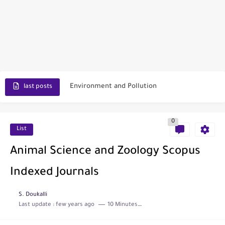
Scopus Journal Finder
Indian Journals Indexed in PubMed
Environment and Pollution
last posts
Journal of Toxicology
0
IJET - International Journal of Engineering and Technology (India)
List
Toxicology Reports
Animal Science and Zoology Scopus
ISRN Neurology
Indexed Journals
Neurology India
S. Doukalli
SCOPUS Vs. Web of Science
Last update :
few years ago
10 Minutes to read