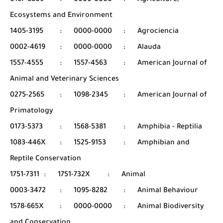
0167-8809
:
0000-0000
:
Agriculture,
Ecosystems and Environment
1405-3195
:
0000-0000
:
Agrociencia
0002-4619
:
0000-0000
:
Alauda
1557-4555
:
1557-4563
:
American Journal of
Animal and Veterinary Sciences
0275-2565
:
1098-2345
:
American Journal of
Primatology
0173-5373
:
1568-5381
:
Amphibia - Reptilia
1083-446X
:
1525-9153
:
Amphibian and
Reptile Conservation
1751-7311
:
1751-732X
:
Animal
0003-3472
:
1095-8282
:
Animal Behaviour
1578-665X
:
0000-0000
:
Animal Biodiversity