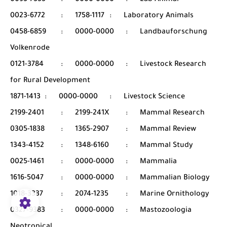
0093-7355
:
0000-0000
:
Lab Animal
0023-6772
:
1758-1117
:
Laboratory Animals
0458-6859
:
0000-0000
:
Landbauforschung
Volkenrode
0121-3784
:
0000-0000
:
Livestock Research
for Rural Development
1871-1413
:
0000-0000
:
Livestock Science
2199-2401
:
2199-241X
:
Mammal Research
0305-1838
:
1365-2907
:
Mammal Review
1343-4152
:
1348-6160
:
Mammal Study
0025-1461
:
0000-0000
:
Mammalia
1616-5047
:
0000-0000
:
Mammalian Biology
1018-3337
:
2074-1235
:
Marine Ornithology
0327-9383
:
0000-0000
:
Mastozoologia