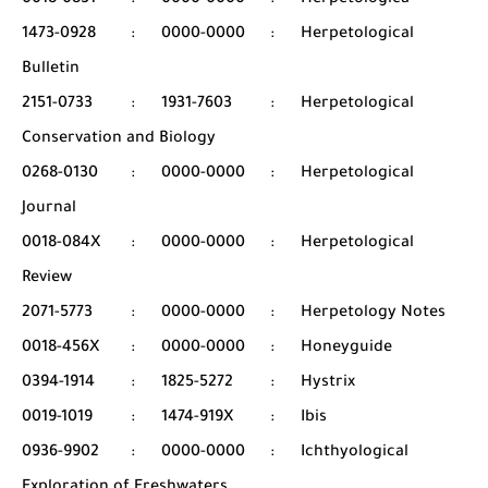
0018-0831
:
0000-0000
:
Herpetologica
1473-0928
:
0000-0000
:
Herpetological
Bulletin
2151-0733
:
1931-7603
:
Herpetological
Conservation and Biology
0268-0130
:
0000-0000
:
Herpetological
Journal
0018-084X
:
0000-0000
:
Herpetological
Review
2071-5773
:
0000-0000
:
Herpetology Notes
0018-456X
:
0000-0000
:
Honeyguide
0394-1914
:
1825-5272
:
Hystrix
0019-1019
:
1474-919X
:
Ibis
0936-9902
:
0000-0000
:
Ichthyological