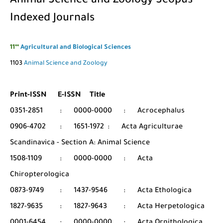
Animal Science and Zoology Scopus
Indexed Journals
11**
Agricultural and Biological Sciences
1103
Animal Science and Zoology
Print-ISSN
E-ISSN
Title
0351-2851
:
0000-0000
:
Acrocephalus
0906-4702
:
1651-1972
:
Acta Agriculturae
Scandinavica - Section A: Animal Science
1508-1109
:
0000-0000
:
Acta
Chiropterologica
0873-9749
:
1437-9546
:
Acta Ethologica
1827-9635
:
1827-9643
:
Acta Herpetologica