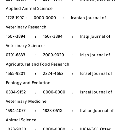
2251-628X
:
2251-631X
:
Iranian Journal of
Applied Animal Science
1728-1997
:
0000-0000
:
Iranian Journal of
Veterinary Research
1607-3894
:
1607-3894
:
Iraqi Journal of
Veterinary Sciences
0791-6833
:
2009-9029
:
Irish Journal of
Agricultural and Food Research
1565-9801
:
2224-4662
:
Israel Journal of
Ecology and Evolution
0334-9152
:
0000-0000
:
Israel Journal of
Veterinary Medicine
1594-4077
:
1828-051X
:
Italian Journal of
Animal Science