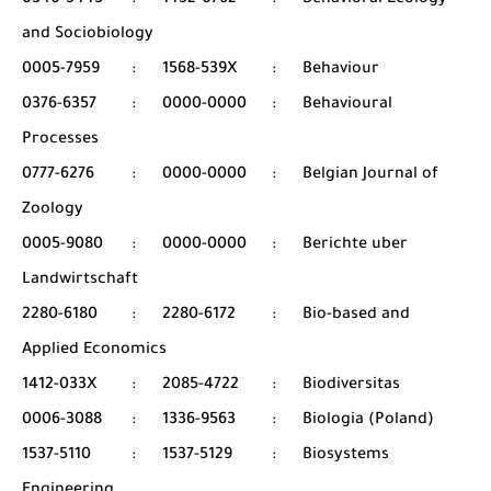
0340-5443
:
1432-0762
:
Behavioral Ecology
and Sociobiology
0005-7959
:
1568-539X
:
Behaviour
0376-6357
:
0000-0000
:
Behavioural
Processes
0777-6276
:
0000-0000
:
Belgian Journal of
Zoology
0005-9080
:
0000-0000
:
Berichte uber
Landwirtschaft
2280-6180
:
2280-6172
:
Bio-based and
Applied Economics
1412-033X
:
2085-4722
:
Biodiversitas
0006-3088
:
1336-9563
:
Biologia (Poland)
1537-5110
:
1537-5129
:
Biosystems