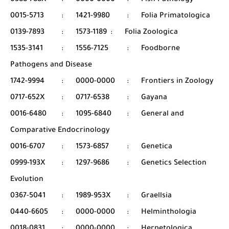
0388-788X
:
0000-0000
:
Fish Pathology
0015-5713
:
1421-9980
:
Folia Primatologica
0139-7893
:
1573-1189
:
Folia Zoologica
1535-3141
:
1556-7125
:
Foodborne
Pathogens and Disease
1742-9994
:
0000-0000
:
Frontiers in Zoology
0717-652X
:
0717-6538
:
Gayana
0016-6480
:
1095-6840
:
General and
Comparative Endocrinology
0016-6707
:
1573-6857
:
Genetica
0999-193X
:
1297-9686
:
Genetics Selection
Evolution
0367-5041
:
1989-953X
:
Graellsia
0440-6605
:
0000-0000
:
Helminthologia