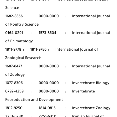
1811-9743
:
1811-9751
:
International Journal of Dairy
Science
1682-8356
:
0000-0000
:
International Journal
of Poultry Science
0164-0291
:
1573-8604
:
International Journal
of Primatology
1811-9778
:
1811-9786
:
International Journal of
Zoological Research
1687-8477
:
0000-0000
:
International Journal
of Zoology
1077-8306
:
0000-0000
:
Invertebrate Biology
0792-4259
:
0000-0000
:
Invertebrate
Reproduction and Development
1812-9250
:
1814-0815
:
Invertebrate Zoology