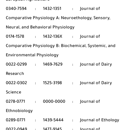
European Agriculture
0340-7594
:
1432-1351
:
Journal of
Comparative Physiology A: Neuroethology, Sensory,
Neural, and Behavioral Physiology
0174-1578
:
1432-136X
:
Journal of
Comparative Physiology B: Biochemical, Systemic, and
Environmental Physiology
0022-0299
:
1469-7629
:
Journal of Dairy
Research
0022-0302
:
1525-3198
:
Journal of Dairy
Science
0278-0771
:
0000-0000
:
Journal of
Ethnobiology
0289-0771
:
1439-5444
:
Journal of Ethology