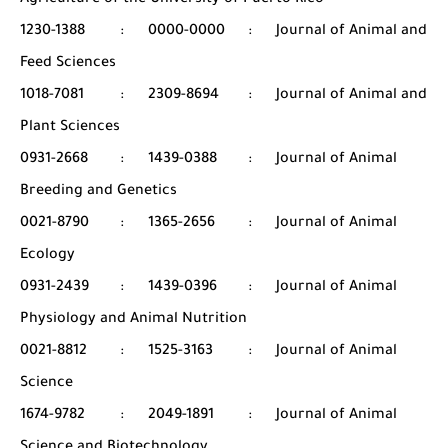
Agriculture of the University of Puerto Rico
1230-1388
:
0000-0000
:
Journal of Animal and
Feed Sciences
1018-7081
:
2309-8694
:
Journal of Animal and
Plant Sciences
0931-2668
:
1439-0388
:
Journal of Animal
Breeding and Genetics
0021-8790
:
1365-2656
:
Journal of Animal
Ecology
0931-2439
:
1439-0396
:
Journal of Animal
Physiology and Animal Nutrition
0021-8812
:
1525-3163
:
Journal of Animal
Science
1674-9782
:
2049-1891
:
Journal of Animal